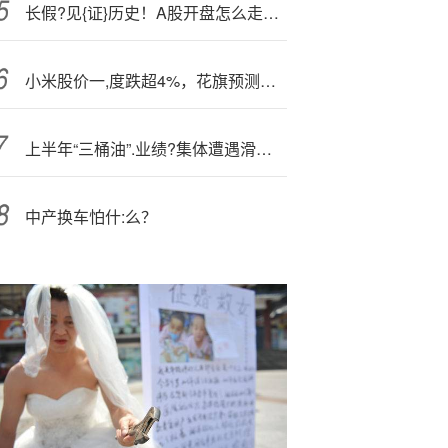
长假?见{证}历史！A股开盘怎么走？十大券商策略：攻势不改 新高在望
小米股价一,度跌超4%，花旗预测其三季度业绩低于预期
上半年“三桶油”.业绩?集体遭遇滑铁卢
中产换车怕什:么？