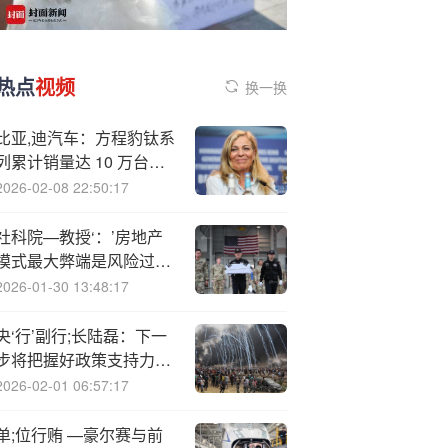
热点
视频
换一换
比亚,迪汽车：方程豹钛系
列累计销量达 10 万台，
历时 7 个月
2026-02-08 22:50:17
社科院—教授‘：’房地产
模式最大弊端是风险过度
集中于买房人头上
2026-01-30 13:48:17
央‘行’副行;长陆磊：下一
步将把握好政策支持力度
和节奏，抓好各项货币政
2026-02-01 06:57:17
策工具的实施和执行
单;位行贿 —豪尔赛与前