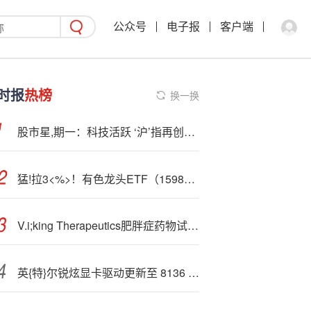
公众号
电子报
客户端
时报
热榜
换一换
股市星,期一：科技活跃 ‘沪’指再创新高
猛!拉3<%>！有色龙头ETF（159876）近3日狂揽1.96亿元！黄金龙头领衔上攻，中金黄金涨超8%！
V.i;king Therapeutics肥胖症药物试验数据不及预期，股价暴跌40%
英{特}尔锐炫显卡驱动更新至 8136 版本，支持《战地 6》等三作新游